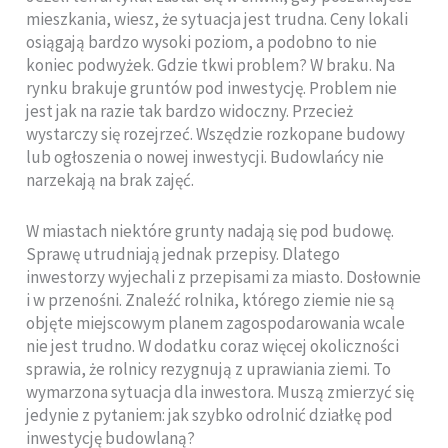
mieszkania, wiesz, że sytuacja jest trudna. Ceny lokali
osiągają bardzo wysoki poziom, a podobno to nie
koniec podwyżek. Gdzie tkwi problem? W braku. Na
rynku brakuje gruntów pod inwestycję. Problem nie
jest jak na razie tak bardzo widoczny. Przecież
wystarczy się rozejrzeć. Wszędzie rozkopane budowy
lub ogłoszenia o nowej inwestycji. Budowlańcy nie
narzekają na brak zajęć.
W miastach niektóre grunty nadają się pod budowę.
Sprawę utrudniają jednak przepisy. Dlatego
inwestorzy wyjechali z przepisami za miasto. Dosłownie
i w przenośni. Znaleźć rolnika, którego ziemie nie są
objęte miejscowym planem zagospodarowania wcale
nie jest trudno. W dodatku coraz więcej okoliczności
sprawia, że rolnicy rezygnują z uprawiania ziemi. To
wymarzona sytuacja dla inwestora. Muszą zmierzyć się
jedynie z pytaniem: jak szybko odrolnić działkę pod
inwestycję budowlaną?