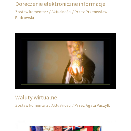
Doręczenie elektroniczne informacje
Zostaw komentarz
/
Aktualności
/ Przez
Przemysław
Piotrowski
Waluty wirtualne
Zostaw komentarz
/
Aktualności
/ Przez
Agata Paszylk