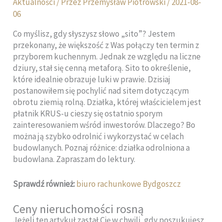
Aktualności
/ Przez
Przemysław Piotrowski
/
2021-08-
06
Co myślisz, gdy słyszysz słowo „sito”? Jestem
przekonany, że większość z Was połączy ten termin z
przyborem kuchennym. Jednak ze względu na liczne
dziury, stał się cenną metaforą. Sito to określenie,
które idealnie obrazuje luki w prawie. Dzisiaj
postanowiłem się pochylić nad sitem dotyczącym
obrotu ziemią rolną. Działka, której właścicielem jest
płatnik KRUS-u cieszy się ostatnio sporym
zainteresowaniem wśród inwestorów. Dlaczego? Bo
można ją szybko odrolnić i wykorzystać w celach
budowlanych. Poznaj różnice: działka odrolniona a
budowlana. Zapraszam do lektury.
Sprawdź również:
biuro rachunkowe Bydgoszcz
Ceny nieruchomości rosną
Jeżeli ten artykuł zastał Cię w chwili, gdy poszukujesz