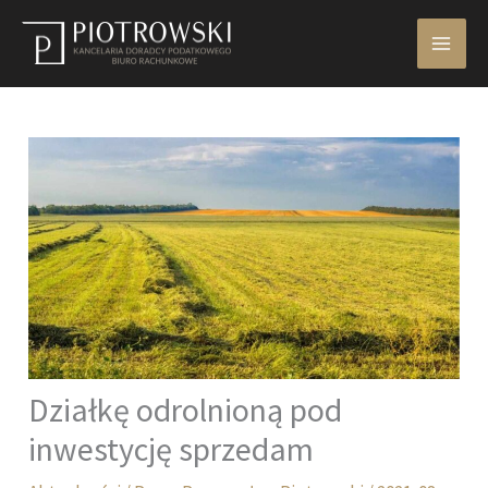
Przejdź
do
treści
Działkę odrolnioną pod
inwestycję sprzedam